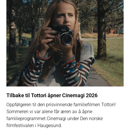
Tilbake til Tottori åpner Cinemagi 2026
Oppfølgeren til den prisvinnende familiefilmen Tottori!
Sommeren vi var alene får æren av å åpne
familieprogrammet Cinemagi under Den norske
filmfestivalen i Haugesund.