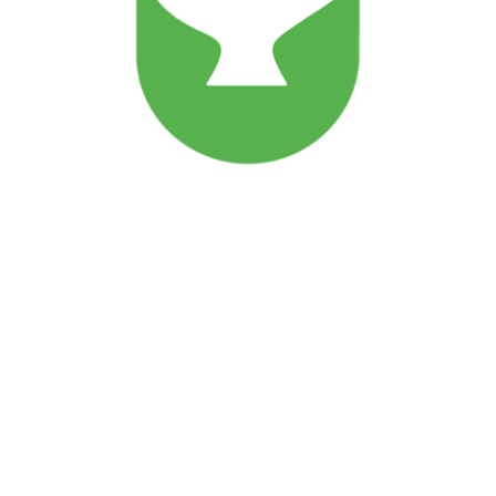
Ansatte
Personvernerklæring
Styreprotokoller
Generalforsamlinger
Årsrapporter
Regelverk
Vedtekter
Forskrifter
Strategiplan 2025-2028