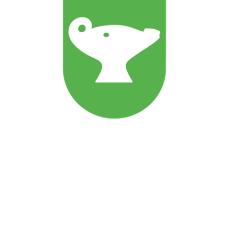
Ansatte
Personvernerklæring
Styreprotokoller
Generalforsamlinger
Årsrapporter
Regelverk