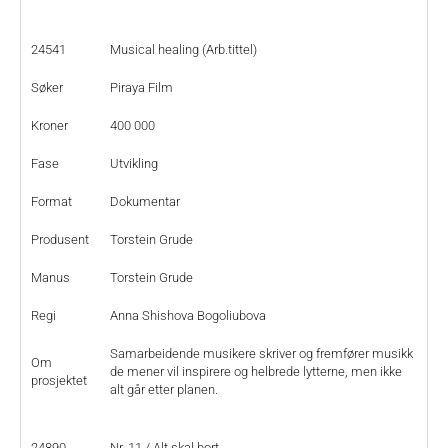
24541
Musical healing (Arb.tittel)
Søker
Piraya Film
Kroner
400 000
Fase
Utvikling
Format
Dokumentar
Produsent
Torstein Grude
Manus
Torstein Grude
Regi
Anna Shishova Bogoliubova
Samarbeidende musikere skriver og fremfører musikk
Om
de mener vil inspirere og helbrede lytterne, men ikke
prosjektet
alt går etter planen.
24890
Nr. 11 / Alt skal bort