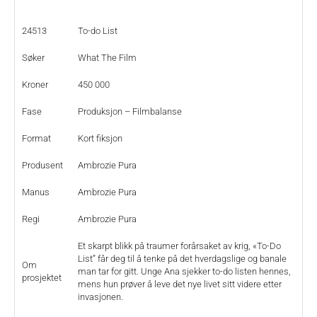
24513
To-do List
Søker
What The Film
Kroner
450 000
Fase
Produksjon – Filmbalanse
Format
Kort fiksjon
Produsent
Ambrozie Pura
Manus
Ambrozie Pura
Regi
Ambrozie Pura
Et skarpt blikk på traumer forårsaket av krig, «To-Do
List” får deg til å tenke på det hverdagslige og banale
Om
man tar for gitt. Unge Ana sjekker to-do listen hennes,
prosjektet
mens hun prøver å leve det nye livet sitt videre etter
invasjonen.