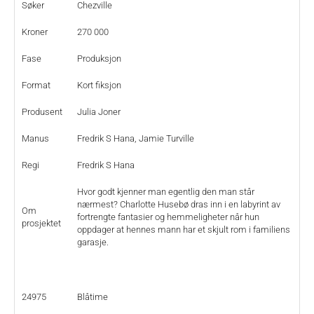
Søker
Chezville
Kroner
270 000
Fase
Produksjon
Format
Kort fiksjon
Produsent
Julia Joner
Manus
Fredrik S Hana, Jamie Turville
Regi
Fredrik S Hana
Hvor godt kjenner man egentlig den man står
nærmest? Charlotte Husebø dras inn i en labyrint av
Om
fortrengte fantasier og hemmeligheter når hun
prosjektet
oppdager at hennes mann har et skjult rom i familiens
garasje.
24975
Blåtime