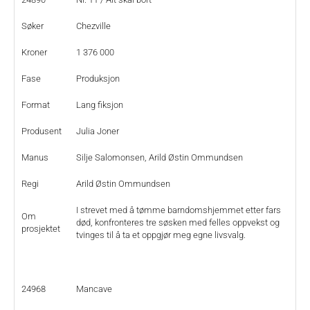
Søker
Chezville
Kroner
1 376 000
Fase
Produksjon
Format
Lang fiksjon
Produsent
Julia Joner
Manus
Silje Salomonsen, Arild Østin Ommundsen
Regi
Arild Østin Ommundsen
I strevet med å tømme barndomshjemmet etter fars
Om
død, konfronteres tre søsken med felles oppvekst og
prosjektet
tvinges til å ta et oppgjør meg egne livsvalg.
24968
Mancave