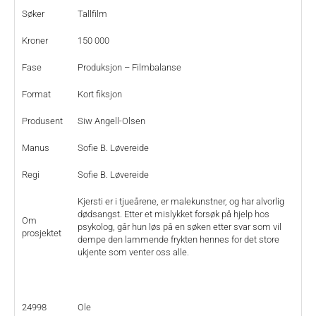
Søker
Tallfilm
Kroner
150 000
Fase
Produksjon – Filmbalanse
Format
Kort fiksjon
Produsent
Siw Angell-Olsen
Manus
Sofie B. Løvereide
Regi
Sofie B. Løvereide
Kjersti er i tjueårene, er malekunstner, og har alvorlig
dødsangst. Etter et mislykket forsøk på hjelp hos
Om
psykolog, går hun løs på en søken etter svar som vil
prosjektet
dempe den lammende frykten hennes for det store
ukjente som venter oss alle.
24998
Ole