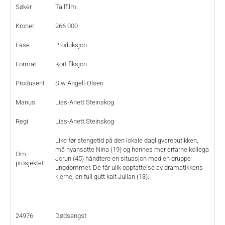
Søker
Tallfilm
Kroner
266 000
Fase
Produksjon
Format
Kort fiksjon
Produsent
Siw Angell-Olsen
Manus
Liss-Anett Steinskog
Regi
Liss-Anett Steinskog
Like før stengetid på den lokale dagligvarebutikken,
må nyansatte Nina (19) og hennes mer erfarne kollega
Om
Jorun (45) håndtere en situasjon med en gruppe
prosjektet
ungdommer. De får ulik oppfattelse av dramatikkens
kjerne, en full gutt kalt Julian (13).
24976
Dødsangst