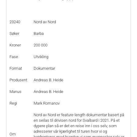
23240
Nord av Nord
Søker
Barba
Kroner
200 000
Fase
Utvikling
Format
Dokumentar
Produsent
Andreas B. Heide
Manus
Andreas B. Heide
Regi
Mark Romanov
Nord av Nord er feature-length dokumentar basert på
en seilas til drivisen nord for Svalbard i 2021. På et
dypere plan så er det en reise inn i oss selv, som
adresserer vår kjærlighet til turen hvor vi og
Om
konfronteres med hvordan vi som mennesker selv er