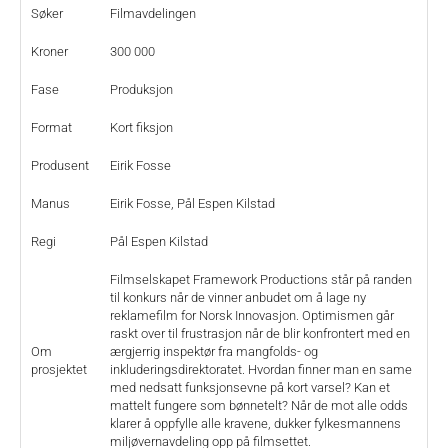
Søker
Filmavdelingen
Kroner
300 000
Fase
Produksjon
Format
Kort fiksjon
Produsent
Eirik Fosse
Manus
Eirik Fosse, Pål Espen Kilstad
Regi
Pål Espen Kilstad
Filmselskapet Framework Productions står på randen
til konkurs når de vinner anbudet om å lage ny
reklamefilm for Norsk Innovasjon. Optimismen går
raskt over til frustrasjon når de blir konfrontert med en
Om
ærgjerrig inspektør fra mangfolds- og
prosjektet
inkluderingsdirektoratet. Hvordan finner man en same
med nedsatt funksjonsevne på kort varsel? Kan et
mattelt fungere som bønnetelt? Når de mot alle odds
klarer å oppfylle alle kravene, dukker fylkesmannens
miljøvernavdeling opp på filmsettet.