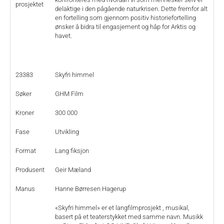
prosjektet
delaktige i den pågående naturkrisen. Dette fremfor alt
en fortelling som gjennom positiv historiefortelling
ønsker å bidra til engasjement og håp for Arktis og
havet.
23383
Skyfri himmel
Søker
GHM Film
Kroner
300 000
Fase
Utvikling
Format
Lang fiksjon
Produsent
Geir Mæland
Manus
Hanne Børresen Hagerup
«Skyfri himmel» er et langfilmprosjekt , musikal,
basert på et teaterstykket med samme navn. Musikk