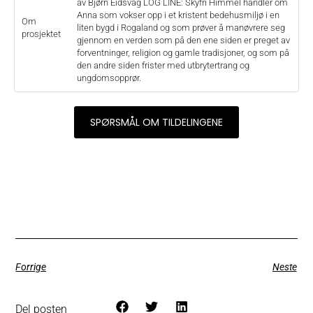
av Bjørn Eidsvåg LOG LINE: Skyfri Himmel handler om
Anna som vokser opp i et kristent bedehusmiljø i en
Om
liten bygd i Rogaland og som prøver å manøvrere seg
prosjektet
gjennom en verden som på den ene siden er preget av
forventninger, religion og gamle tradisjoner, og som på
den andre siden frister med utbrytertrang og
ungdomsopprør.
SPØRSMÅL OM TILDELINGENE
Forrige
Neste
Del posten