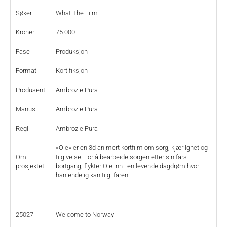
Søker
What The Film
Kroner
75 000
Fase
Produksjon
Format
Kort fiksjon
Produsent
Ambrozie Pura
Manus
Ambrozie Pura
Regi
Ambrozie Pura
«Ole» er en 3d animert kortfilm om sorg, kjærlighet og
Om
tilgivelse. For å bearbeide sorgen etter sin fars
prosjektet
bortgang, flykter Ole inn i en levende dagdrøm hvor
han endelig kan tilgi faren.
25027
Welcome to Norway