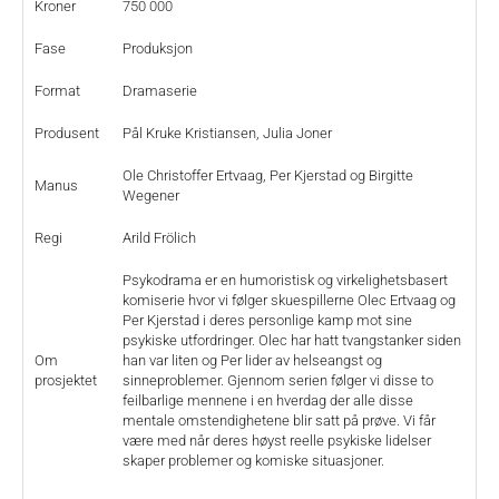
Kroner
750 000
Fase
Produksjon
Format
Dramaserie
Produsent
Pål Kruke Kristiansen, Julia Joner
Ole Christoffer Ertvaag, Per Kjerstad og Birgitte
Manus
Wegener
Regi
Arild Frölich
Psykodrama er en humoristisk og virkelighetsbasert
komiserie hvor vi følger skuespillerne Olec Ertvaag og
Per Kjerstad i deres personlige kamp mot sine
psykiske utfordringer. Olec har hatt tvangstanker siden
Om
han var liten og Per lider av helseangst og
prosjektet
sinneproblemer. Gjennom serien følger vi disse to
feilbarlige mennene i en hverdag der alle disse
mentale omstendighetene blir satt på prøve. Vi får
være med når deres høyst reelle psykiske lidelser
skaper problemer og komiske situasjoner.